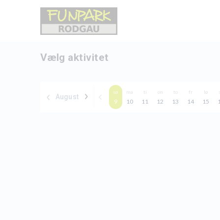
Vælg aktivitet
sø
ma
ti
on
to
fr
lø
August
9
10
11
12
13
14
15