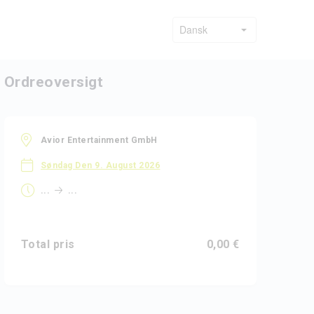
Ordreoversigt
ma
ti
on
to
fr
lø
sø
ma
ti
on
to
fr
lø
sø
ma
Avior Entertainment GmbH
31
1
2
3
4
5
6
7
8
9
10
11
12
13
14
Søndag Den 9. August 2026
...
...
Total pris
0,00 €