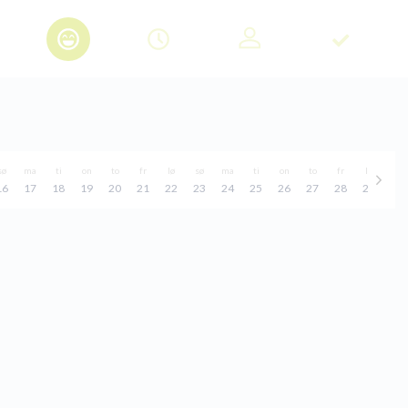
sø
ma
ti
on
to
fr
lø
sø
ma
ti
on
to
fr
lø
sø
16
17
18
19
20
21
22
23
24
25
26
27
28
29
30